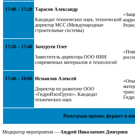
17:00 – 17:20
Тарасов Александр
«Защи
Кандидат технических наук, технический
корр
директор МСС (Международные
Protec
строительные системы)
17:20 – 17:40
Замуруев Олег
«Пов
Заместитель директора ООО НИИ
росси
современных материалов и технологий
17:40 – 18:00
Исмаилов Алексей
«Опы
матер
Директор по развитию ООО
тран
«ГидроИзолГрупп», Кандидат
Гидр
технических наук
Розыгрыш призов, фуршет и вин
Модератор мероприятия —
Андрей Николаевич Дмитриев