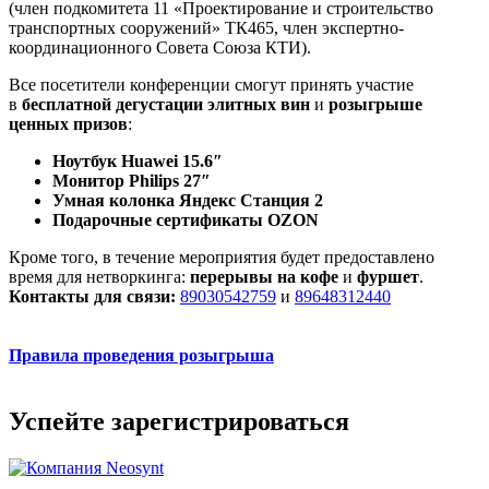
(член подкомитета 11 «Проектирование и строительство
транспортных сооружений» ТК465, член экспертно-
координационного Совета Союза КТИ).
Все посетители конференции смогут принять участие
в
бесплатной дегустации элитных вин
и
розыгрыше
ценных призов
:
Ноутбук Huawei 15.6″
Монитор Philips 27″
Умная колонка Яндекс Станция 2
Подарочные сертификаты OZON
Кроме того, в течение мероприятия будет предоставлено
время для нетворкинга:
перерывы на кофе
и
фуршет
.
Контакты для связи:
89030542759
и
89648312440
Правила проведения розыгрыша
Успейте зарегистрироваться