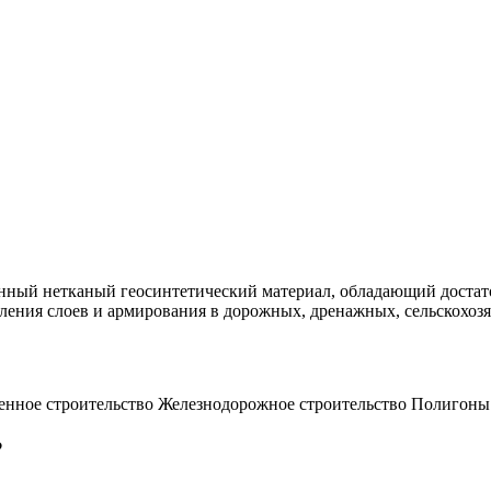
ый нетканый геосинтетический материал, обладающий достато
еления слоев и армирования в дорожных, дренажных, сельскохоз
нное строительство
Железнодорожное строительство
Полигоны
?